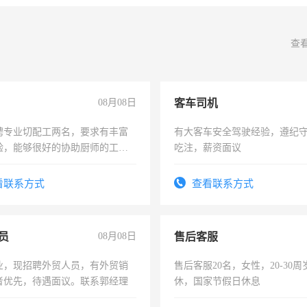
查
08月08日
客车司机
聘专业切配工两名，要求有丰富
有大客车安全驾驶经验，遵纪
验，能够很好的协助厨师的工
吃注，薪资面议
住，每月有公休，工资3500-
看联系方式
查看联系方式
员
08月08日
售后客服
业，现招聘外贸人员，有外贸销
售后客服20名，女性，20-30
者优先，待遇面议。联系郭经理
休，国家节假日休息