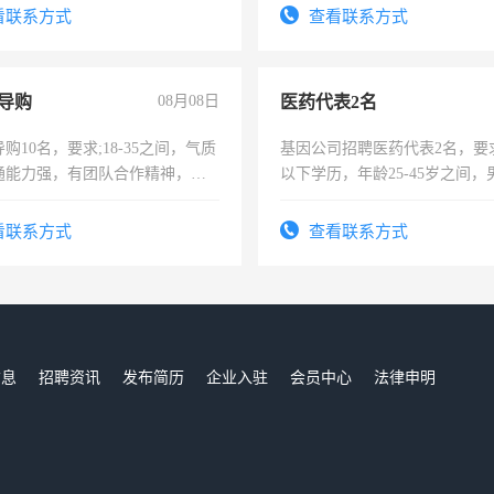
看联系方式
查看联系方式
导购
08月08日
医药代表2名
购10名，要求;18-35之间，气质
基因公司招聘医药代表2名，要
通能力强，有团队合作精神，有
以下学历，年龄25-45岁之间，
，有工作经验者优先！
可，需要具有营销经验，从事
表或者有医学资质的优先，底薪
看联系方式
查看联系方式
交五险。
信息
招聘资讯
发布简历
企业入驻
会员中心
法律申明
们