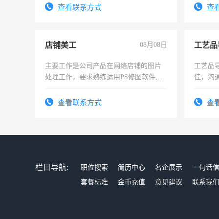
宿，免费发放劳保用品，两班倒，每月
查看联系方式
查
25号准时发放工资，工作时间10小时
店铺美工
08月08日
工艺品
主要工作是公司产品在网络店铺的图片
工艺品导
处理工作，要求熟练运用PS修图软件,工
佳，沟
作时间每天8小时，待遇优厚。
上进心
查看联系方式
查
栏目导航:
职位搜索
简历中心
名企展示
一句话
套餐标准
金币充值
意见建议
联系我