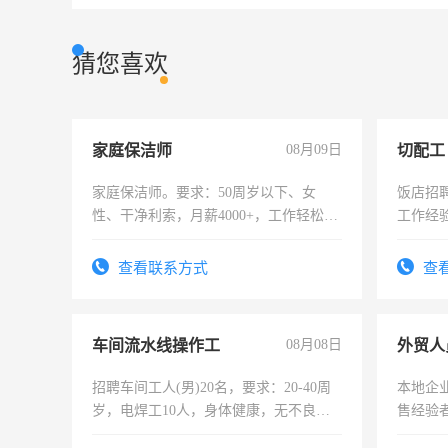
猜您喜欢
家庭保洁师
08月09日
切配工
家庭保洁师。要求：50周岁以下、女
饭店招
性、干净利索，月薪4000+，工作轻松，
工作经
时间灵活，不需坐班，适合宝妈、全职
作。包吃
太太等。
4500。
查看联系方式
查
车间流水线操作工
08月08日
外贸人
招聘车间工人(男)20名，要求：20-40周
本地企
岁，电焊工10人，身体健康，无不良嗜
售经验
好。薪资：4500-7000元，标准八人间住